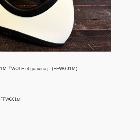
OLF of genuine』 (FFWG01Ｍ)
FWG01Ｍ