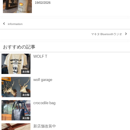
19/02/2026
information
マキタ Bluetoothラジオ
おすすめの記事
WOLF T
未分類
wolf garage
未分類
crocodile bag
未分類
新店舗改装中