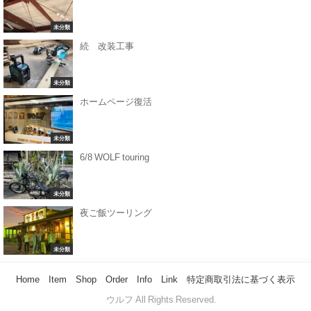
未分類
続 改装工事
未分類
ホームページ復活
未分類
6/8 WOLF touring
未分類
夜ご飯ツーリング
未分類
Home
Item
Shop
Order
Info
Link
特定商取引法に基づく表示
© ウルフ All Rights Reserved.